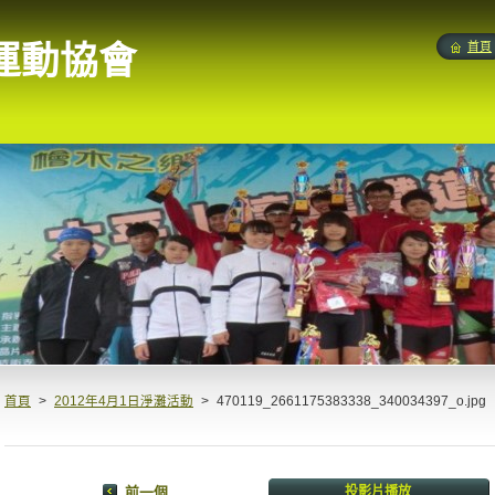
運動協會
首頁
首頁
>
2012年4月1日淨灘活動
>
470119_2661175383338_340034397_o.jpg
前一個
投影片播放